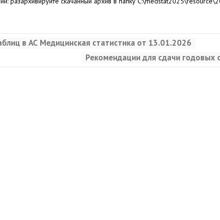
й: разархивируйте скачанный архив в папку C:\medstat2025\resource\2
блиц в АС Медицинская статистика от 13.01.2026
Рекомендации для сдачи годовых о