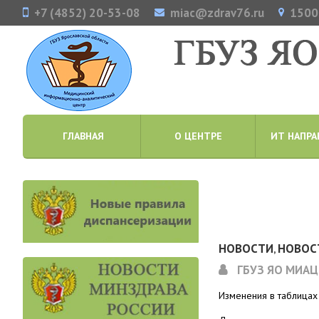
+7 (4852) 20-53-08
miac@zdrav76.ru
15000
ГЛАВНАЯ
О ЦЕНТРЕ
ИТ НАПРА
НОВОСТИ
НОВОС
,
ГБУЗ ЯО МИАЦ
Изменения в таблицах