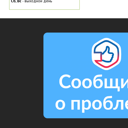
Сб, Вc
- выходной день