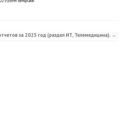
025\form template.
тчетов за 2025 год (раздел ИТ, Телемедицина).
→