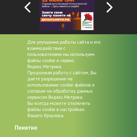
Для улучшения работы сайта и его
взаимодействия с
+7 (4852) 20-53-08
пользователями мы используем
файлы cookie и сервис
miac@zdrav76.ru
Яндекс.Метрика.
Продолжая работу с сайтом, Вы
150000 г. Ярославль, Советская
даёте разрешение на
д.11/9
использование cookie-файлов и
согласие на обработку данных
Версия для слабовидящих
сервисом Яндекс.Метрика.
Вы всегда можете отключить
файлы cookie в настройках
Вашего браузера.
Авторские права © 2026
ГБУЗ ЯО
Понятно
"Медицинский информационно-
аналитический центр"