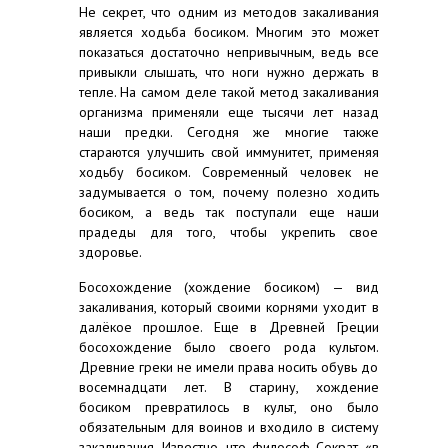
Не секрет, что одним из методов закаливания
является ходьба босиком. Многим это может
показаться достаточно непривычным, ведь все
привыкли слышать, что ноги нужно держать в
тепле. На самом деле такой метод закаливания
организма применяли еще тысячи лет назад
наши предки. Сегодня же многие также
стараются улучшить свой иммунитет, применяя
ходьбу босиком. Современный человек не
задумывается о том, почему полезно ходить
босиком, а ведь так поступали еще наши
прадеды для того, чтобы укрепить свое
здоровье.
Босохождение (хождение босиком) — вид
закаливания, который своими корнями уходит в
далёкое прошлое. Еще в Древней Греции
босохождение было своего рода культом.
Древние греки не имели права носить обувь до
восемнадцати лет. В старину, хождение
босиком превратилось в культ, оно было
обязательным для воинов и входило в систему
закаливания. Известно, что философ Сократ «в