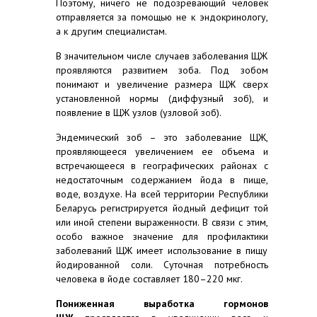
Поэтому, ничего не подозревающий человек
отправляется за помощью не к эндокринологу,
а к другим специалистам.
В значительном числе случаев заболевания ЩЖ
проявляются развитием зоба. Под зобом
понимают и увеличение размера ЩЖ сверх
установленной нормы (диффузный зоб), и
появление в ЩЖ узлов (узловой зоб).
Эндемический зоб – это заболевание ЩЖ,
проявляющееся увеличением ее объема и
встречающееся в географических районах с
недостаточным содержанием йода в пище,
воде, воздухе. На всей территории Республики
Беларусь регистрируется йодный дефицит той
или иной степени выраженности. В связи с этим,
особо важное значение для профилактики
заболеваний ЩЖ имеет использование в пищу
йодированной соли. Суточная потребность
человека в йоде составляет 180–220 мкг.
Пониженная выработка гормонов