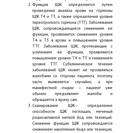
Функция ЩЖ определяется путем
проведения анализа крови на гормоны
ЩЖ Т4 и Т3, а также определения уровня
тиреотропного гормона (ТТГ). Заболевания
ЩЖ, сопровождающиеся снижением ее
функции, проявляются снижением уровня
Т4 и Т3 в крови и повышением уровня
ТТГ. Заболевания ЩЖ, протекающие с
усилением ее функции, проявляются
повышением уровня Т4 и Т3 и снижением
уровня ТТГ. Субклиническое течение
заболеваний ЩЖ может не проявляться
жалобами со стороны пациента, поэтому
часто выявляется случайно, а при
манифестной стадии — пациент уже
обычно предъявляет жалобы и
обращается к врачу сам.
Сканирование ЩЖ– определение
способности ЩЖ поглощать меченый
радиоактивной меткой йод или технеций.
Снижение функции ЩЖ сопровождается
снижением накопления йода или технеция,