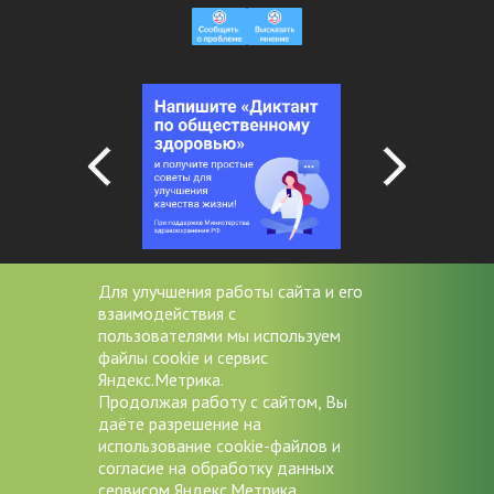
Для улучшения работы сайта и его
взаимодействия с
+7 (4852) 20-53-08
пользователями мы используем
файлы cookie и сервис
miac@zdrav76.ru
Яндекс.Метрика.
Продолжая работу с сайтом, Вы
150000 г. Ярославль, Советская
даёте разрешение на
д.11/9
использование cookie-файлов и
согласие на обработку данных
Версия для слабовидящих
сервисом Яндекс.Метрика.