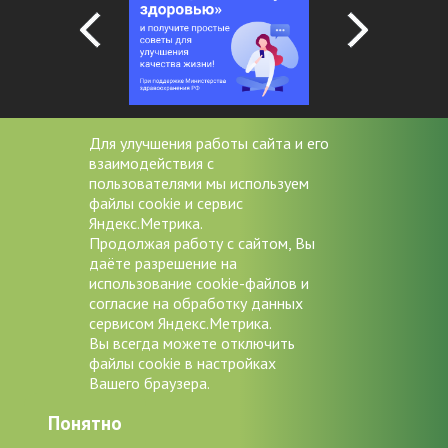
Для улучшения работы сайта и его
взаимодействия с
+7 (4852) 20-53-08
пользователями мы используем
файлы cookie и сервис
miac@zdrav76.ru
Яндекс.Метрика.
Продолжая работу с сайтом, Вы
150000 г. Ярославль, Советская
даёте разрешение на
д.11/9
использование cookie-файлов и
согласие на обработку данных
Версия для слабовидящих
сервисом Яндекс.Метрика.
Вы всегда можете отключить
файлы cookie в настройках
Вашего браузера.
Авторские права © 2026
ГБУЗ ЯО
Понятно
"Медицинский информационно-
аналитический центр"