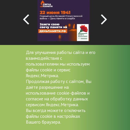
Для улучшения работы сайта и его
взаимодействия с
+7 (4852) 20-53-08
пользователями мы используем
файлы cookie и сервис
miac@zdrav76.ru
Яндекс.Метрика.
Продолжая работу с сайтом, Вы
150000 г. Ярославль, Советская
даёте разрешение на
д.11/9
использование cookie-файлов и
согласие на обработку данных
Версия для слабовидящих
сервисом Яндекс.Метрика.
Вы всегда можете отключить
файлы cookie в настройках
Вашего браузера.
Авторские права © 2026
ГБУЗ ЯО