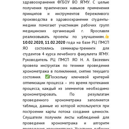
здравоохранения ФГБОУ ВО ЯГМУ. С целью
получения практических навыков применения
принципов и инструментов бережливого
производства в здравоохранении студенты-
медики помогают участникам рабочих групп
медицинских организаций г. Ярославля
реализовывать проекты по улучшениям.
10.02.2020, 11.02.2020
года на базе РЦ ПМСП
ЯО состоялись семинары-тренинги для
студентов 4 курса лечебного факультета ЯГМУ.
Руководитель РЦ ПМСП ЯО Н. А. Евсеевич
провела инструктаж по технике проведения
хронометража в поликлинике, снятию текущего
состояния.
Поскольку ключевой критерий
оптимизации процесса – это время протекания
процесса, каждый из элементов необходимо
хронометрировать. По результатам
проведенного хронометража заполняется
таблица, данные из которой используются при
построении карты потока создания ценности.
Слушатели получили листы наблюдений для
проведения хронометража и алгоритм
проведения хронометража. Участники рабочих