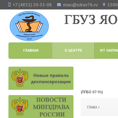
+7 (4852) 20-53-08
miac@zdrav76.ru
15000
ГЛАВНАЯ
О ЦЕНТРЕ
ИТ НАПРА
(ППБО 07-91)
ГЛАВА I